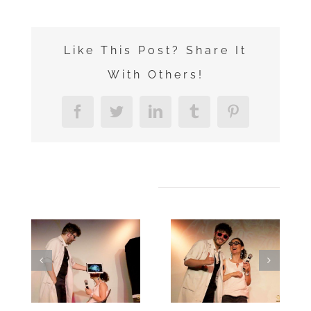
Like This Post? Share It
With Others!
Facebook
Twitter
LinkedIn
Tumblr
Pinterest
Projets connexes
Magicien
Digital et
Magicien
magie
Spectacle
numérique
Lille –
Lille –
Xavitch