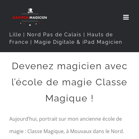
Passer
au
contenu
Lille | Nord Pas de Calais | Hauts de
France | Magie Digitale & iPad Magicien
Devenez magicien avec
l’école de magie Classe
Magique !
Aujourd’hui, portrait sur mon ancienne école de
magie : Classe Magique, à Mouvaux dans le Nord.